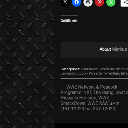
Gefällt mir:
Markus 
About
Categories:
Interviews
,
Wrestling Intervi
Leonardo Lupo - Wrestler
,
Wrestling Inte
← WWE Network & Peacock
Programm: NXT, The Bump, Best 
Hispanic Heritage, WWE
SmackDown, WWE RAW u.v.m.:
(18.09.2023 bis 24.09.2023)