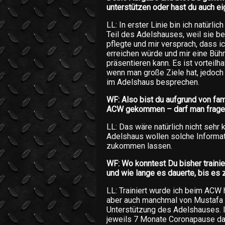
unterstützen oder hast du auch e
LL: In erster Linie bin ich natürl
Teil des Adelshauses, weil sie ber
pflegte und mir versprach, dass i
erreichen würde und mir eine Bü
präsentieren kann. Es ist vorteil
wenn man große Ziele hat, jedoch 
im Adelshaus besprechen.
WF: Also bist du aufgrund von fa
ACW gekommen – darf man fragen
LL: Das wäre natürlich nicht sehr
Adelshaus wollen solche Informa
zukommen lassen.
WF: Wo konntest Du bisher trainier
und wie lange es dauerte, bis e
LL: Trainiert wurde ich beim ACW 
aber auch manchmal von Mustafa T
Unterstützung des Adelshauses. 
jeweils 7 Monate Coronapause d