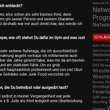
Network Pr
ich entdeckt?
Netw
nn, also schon als sehr kleines Kind, denn
Prog
form um seiner Person und seinem Charakter
d deshalb war mir auch direkt klar, das werde ich
Networ
SCHLAG
rper, wie oft stehst Du dafür im Gym und was isst
#Feve
#EWS
f sehr seltene Ruhetage, die ich ausschließlich
Alpha Female
Deutscher
nährung angeht vertraue ich mittlerweile auch
 über die Jahre gelernt habe, was mir da am besten
Deutsche Wre
 und am stärksten fühle. Um es grob
DVD Review
h hauptsächlich proteinreich und von viel Obst
Wrestli
e Getränke oder Junk-Food verzichte ich
Wrestli
De
Reviews
WrestlingF
n, die Du betreibst oder ausgeübt hast?
Feverta
d selbst in meiner Vergangenheit war jede
GWF
MMA
ie z.B. Judo als Kind lediglich eine Überbrückung
Wrestling 
Reviews