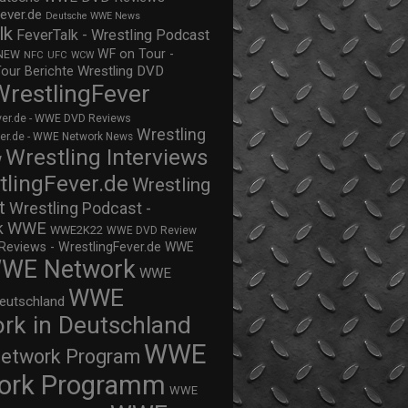
ever.de
Deutsche WWE News
lk
FeverTalk - Wrestling Podcast
WF on Tour -
NEW
NFC
UFC
WCW
Wrestling DVD
Tour Berichte
WrestlingFever
ver.de - WWE DVD Reviews
Wrestling
ver.de - WWE Network News
Wrestling Interviews
w
tlingFever.de
Wrestling
t
Wrestling Podcast -
WWE
k
WWE2K22
WWE DVD Review
views - WrestlingFever.de
WWE
WE Network
WWE
WWE
eutschland
rk in Deutschland
WWE
twork Program
ork Programm
WWE