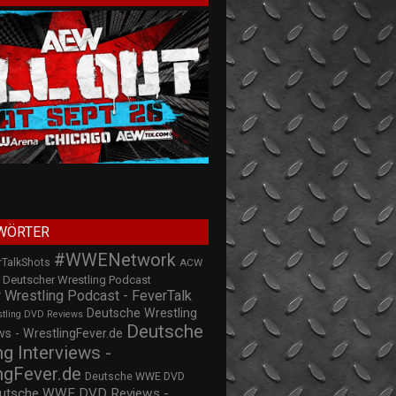
WÖRTER
#WWENetwork
rTalkShots
ACW
Deutscher Wrestling Podcast
 Wrestling Podcast - FeverTalk
Deutsche Wrestling
stling DVD Reviews
Deutsche
s - WrestlingFever.de
ng Interviews -
ngFever.de
Deutsche WWE DVD
utsche WWE DVD Reviews -