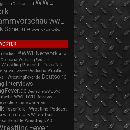
WWE
ogramm Deutschland
ork
rammvorschau
WWE
k Schedule
wXw
WWE News
WÖRTER
#WWENetwork
rTalkShots
ACW
Deutscher Wrestling Podcast
 Wrestling Podcast - FeverTalk
Deutsche Wrestling
stling DVD Reviews
Deutsche
s - WrestlingFever.de
ng Interviews -
ngFever.de
Deutsche WWE DVD
utsche WWE DVD Reviews -
ever.de
Deutsche WWE News
lk
FeverTalk - Wrestling Podcast
WF on Tour -
NEW
NFC
UFC
WCW
Wrestling DVD
Tour Berichte
WrestlingFever