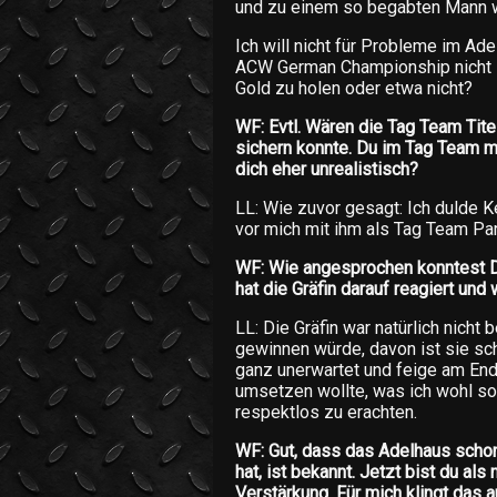
und zu einem so begabten Mann w
Ich will nicht für Probleme im Ad
ACW German Championship nicht im
Gold zu holen oder etwa nicht?
WF: Evtl. Wären die Tag Team Tite
sichern konnte. Du im Tag Team mi
dich eher unrealistisch?
LL: Wie zuvor gesagt: Ich dulde Ke
vor mich mit ihm als Tag Team P
WF: Wie angesprochen konntest D
hat die Gräfin darauf reagiert und 
LL: Die Gräfin war natürlich nich
gewinnen würde, davon ist sie sc
ganz unerwartet und feige am Ende
umsetzen wollte, was ich wohl so 
respektlos zu erachten.
WF: Gut, dass das Adelhaus schon
hat, ist bekannt. Jetzt bist du al
Verstärkung. Für mich klingt das a