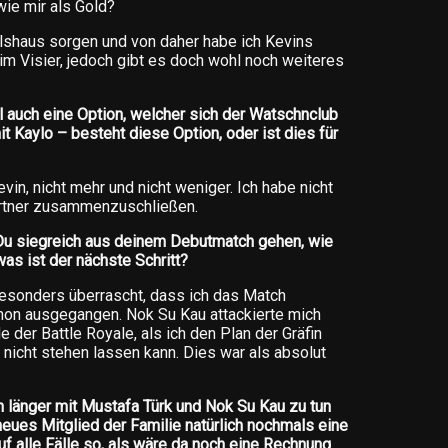
ie mir als Gold?
elshaus sorgen und von daher habe ich Kevins
 Visier, jedoch gibt es doch wohl noch weiteres
l auch eine Option, welcher sich der Watschnclub
t Kaylo – besteht diese Option, oder ist dies für
vin, nicht mehr und nicht weniger. Ich habe nicht
artner zusammenzuschließen.
u siegreich aus deinem Debutmatch gehen, wie
was ist der nächste Schritt?
t besonders überrascht, dass ich das Match
hon ausgegangen. Nok Su Kau attackierte mich
 der Battle Royale, als ich den Plan der Gräfin
nicht stehen lassen kann. Dies war als absolut
 länger mit Mustafa Türk und Nok Su Kau zu tun
s neues Mitglied der Familie natürlich nochmals eine
uf alle Fälle so, als wäre da noch eine Rechnung