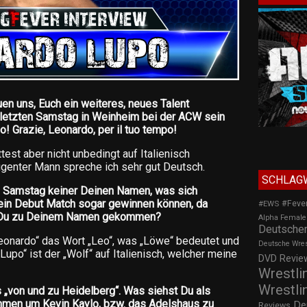
uen uns, Euch ein weiteres, neues Talent
 letzten Samstag in Weinheim bei der ACW sein
o! Grazie, Leonardo, per il tuo tempo!
ttest aber nicht unbedingt auf Italienisch
igenter Mann spreche ich sehr gut Deutsch.
SCHLAG
 Samstag keiner Deinen Namen, was sich
Dein Debut Match sogar gewinnen können, da
#Feve
#EWS
ist Du zu Deinem Namen gekommen?
Alpha Female
Deutscher
„Leonardo“ das Wort „Leo“, was „Löwe“ bedeutet und
Deutsche Wre
upo“ ist der „Wolf“ auf Italienisch, welcher meine
DVD Review
Wrestli
Wrestli
 „von und zu Heidelberg“. Was siehst Du als
men um Kevin Kaylo, bzw. das Adelshaus zu
De
Reviews