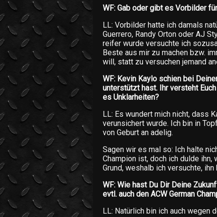
WF: Gab oder gibt es Vorbilder fü
LL: Vorbilder hatte ich damals nat
Guerrero, Randy Orton oder AJ Sty
reifer wurde versuchte ich sozus
Beste aus mir zu machen bzw. imm
will, statt zu versuchen jemand an
WF: Kevin Kaylo schien bei Deine
unterstützt hast. Ihr versteht Euc
es Unklarheiten?
LL: Es wundert mich nicht, dass 
verunsichert wurde. Ich bin in To
von Geburt an adelig.
Sagen wir es mal so: Ich halte ni
Champion ist, doch ich dulde ihn, 
Grund, weshalb ich versuchte, ihn 
WF: Wie hast Du Dir Deine Zukunft 
evtl. auch den ACW German Champ
LL: Natürlich bin ich auch wegen