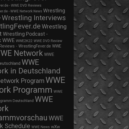
ver.de - WWE DVD Reviews
Wrestling
ver.de - WWE Network News
Wrestling Interviews
w
tlingFever.de
Wrestling
t
Wrestling Podcast -
WWE
k
WWE2K22
WWE DVD Review
views - WrestlingFever.de
WWE
WE Network
WWE
WWE
eutschland
rk in Deutschland
WWE
twork Program
ork Programm
WWE
WWE
ogramm Deutschland
ork
rammvorschau
WWE
k Schedule
wXw
WWE News