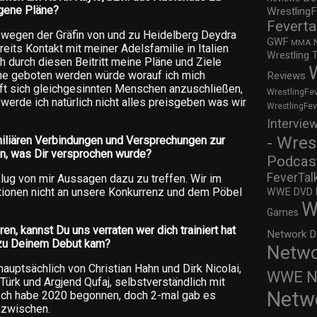
igene Pläne?
WrestlingF
Feverta
ich wegen der Gräfin von und zu Heidelberg Deydra
GWF
MMA
eits Kontakt mit meiner Adelsfamilie in Italien
Wrestling 
ch durch diesen Beitritt meine Pläne und Ziele
hne geboten werden würde worauf ich mich
Reviews
haft sich gleichgesinnten Menschen anzuschließen,
WrestlingFe
werde ich natürlich nicht alles preisgeben was wir
WrestlingFe
Intervie
- Wres
miliären Verbindungen und Versprechungen zur
, was Dir versprochen wurde?
Podcas
FeverTal
 klug von mir Aussagen dazu zu treffen. Wir im
tionen nicht an unsere Konkurrenz und dem Pöbel
WWE DVD Re
W
Games
en, kannst Du uns verraten wer dich trainiert hat
Network D
s zu Deinem Debut kam?
Netwo
hauptsächlich von Christian Hahn und Dirk Nicolai,
WWE Ne
ürk und Argjend Qufaj, selbstverständlich mit
Netw
Ich habe 2020 begonnen, doch 2-mal gab es
azwischen.