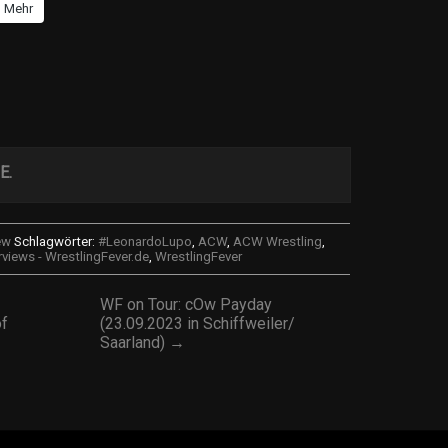
Mehr
E.
ew
Schlagwörter:
#LeonardoLupo
,
ACW
,
ACW Wrestling
,
rviews - WrestlingFever.de
,
WrestlingFever
WF on Tour: cOw Payday
of
(23.09.2023 in Schiffweiler/
Saarland) →