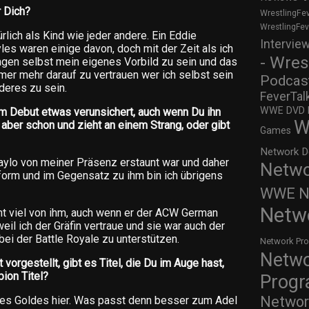
r Dich?
WrestlingFe
WrestlingFe
ürlich als Kind wie jeder andere. Ein Eddie
Intervie
les waren einige davon, doch mit der Zeit als ich
- Wres
agen selbst mein eigenes Vorbild zu sein und das
er mehr darauf zu vertrauen wer ich selbst sein
Podcas
deres zu sein.
FeverTal
WWE DVD Re
m Debut etwas verunsichert, auch wenn Du ihn
W
h aber schon und zieht an einem Strang, oder gibt
Games
Network D
Kaylo von meiner Präsenz erstaunt war und daher
Netwo
pform und im Gegensatz zu ihm bin ich übrigens
WWE Ne
Netw
cht viel von ihm, auch wenn er der ACW German
weil ich der Gräfin vertraue und sie war auch der
bei der Battle Royale zu unterstützen.
Network Pr
Netw
vorgestellt, gibt es Titel, die Du im Auge hast,
ion Titel?
Prog
Networ
 des Goldes hier. Was passt denn besser zum Adel