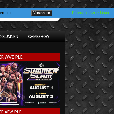
dem zu.
Datenschutzerklärung
Verstanden
KOLUMNEN
GAMESHOW
R WWE PLE:
R AEW PLE: