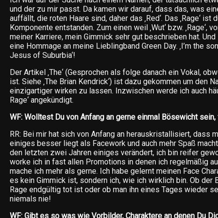
und der zu mir passt. Da kamen wir darauf, dass das, was ein
auffällt, die roten Haare sind, daher das ‚Red‘. Das ‚Rage‘ ist 
Komponente entstanden. Zum einen weil ‚Wut‘ bzw. ‚Rage‘, vo
meiner Karriere, mein Gimmick sehr gut beschrieben hat. Und
eine Hommage an meine Lieblingband Green Day. ‚I’m the son
Jesus of Suburbia‘!
Der Artikel ‚The‘ (Gesprochen als folge danach ein Vokal, obw
ist. Siehe ‚The Brian Kendrick‘) ist dazu gekommen um den N
einzigartiger wirken zu lassen. Inzwischen werde ich auch häu
Rage‘ angekündigt.
WF: Wolltest Du von Anfang an gerne einmal Bösewicht sein, 
RR: Bei mir hat sich von Anfang an herauskristallisiert, dass
einiges besser liegt als Facework und auch mehr Spaß macht. 
den letzten zwei Jahren einiges verändert, ich bin reifer ge
worke ich in fast allen Promotions in denen ich regelmäßig a
mache ich mehr als gerne. Ich habe gelernt meinen Face Chara
es kein Gimmick ist, sondern ich, wie ich wirklich bin. Ob de
Rage endgültig tot ist oder ob man ihn eines Tages wieder s
niemals nie!
WF: Gibt es so was wie Vorbilder, Charaktere an denen Du Dic