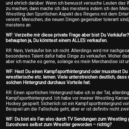
und ehrlich darüber. Wenn ich bewusst versuche Leuten das 
zu machen, dann mache ich das meistens indem ich den Men
Wrestling den Sportlichen Aspekt des Ringens mit dem Ente
vereint. Menschen, die neuen Dingen gegenüber tolerant sind
meistens an.
WF: Verzeihe mir diese private Frage aber bist Du Verkäufe
behaupten ja, Du könntest einem ALLES verkaufen.
RR: Nein, Verkäufer bin ich nicht. Allerdings wird mir nachgesa
besonderes Talent dafür habe Dinge zu verkaufen. Woher das
aber ich mache es gerne, solange es mein Merchandise ist u
WF: Hast Du einen Kampfsporthintergrund oder musstest Du v
wrestlerische etc. lernen. Viele unterstreichen deutlich, dass
solchen Hintergrund durchaus Vorteile hat.
RR: Einen sportlichen Hintergrund habe ich in der Tat, allerdin
Kampfsporthintergrund. Ich habe vor meiner Wrestling Karrier
Hockey gespielt. Sicherlich ist ein Kampfsporthintergrund v
Beispiel um die Fallschule geht, aber er ist definitiv nicht zw
WF: Du bist als Fan also durch TV Sendungen zum Wrestlin
Euroshows selbst zum Wrestler geworden – richtig?