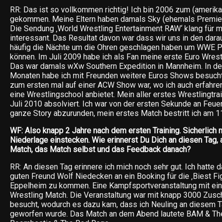
RR: Das ist so vollkommen richtig! Ich bin 2006 zum (amerik
gekommen. Meine Eltern haben damals Sky (ehemals Premiere
Die Sendung ‚World Wrestling Entertainment RAW‘ klang für 
interessant. Das Resultat davon war dass wir uns in den dar
häufig die Nächte um die Ohren geschlagen haben um WWE P
können. Im Juli 2009 habe ich als Fan meine erste Euro Wres
Das war damals wXw Southern Expedition in Mannheim. In de
Monaten habe ich mit Freunden weitere Euros Shows besucht
zum ersten mal auf einer ACW Show war, wo ich auch erfahr
eine Wrestlingschool anbietet. Mein aller erstes Wrestlingtra
Juli 2010 absolviert. Ich war von der ersten Sekunde an Feu
ganze Story abzurunden, mein erstes Match bestritt ich am 1
WF: Also knapp 2 Jahre nach dem ersten Training. Sicherlich
Niederlage einstecken. Wie erinnerst Du Dich an diesen Tag, 
Match, das Match selbst und das Feedback danach?
RR: An diesen Tag erinnere ich mich noch sehr gut. Ich hatte 
guten Freund Wolf Niedecken an ein Booking für die ‚Biest Fig
Eppelheim zu kommen. Eine Kampfsportveranstaltung mit ein
Wrestling Match. Die Veranstaltung war mit knapp 3000 Zusc
besucht, wodurch es dazu kam, dass ich Neuling an diesem T
geworfen wurde. Das Match an dem Abend lautete BAM & Th