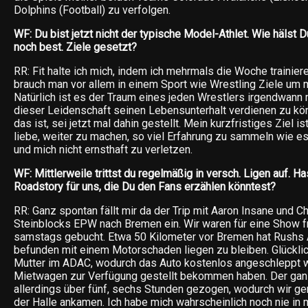
Dolphins (Football) zu verfolgen.
WF: Du bist jetzt nicht der typische Model-Athlet. Wie hälst Du
noch best. Ziele gesetzt?
RR: Fit halte ich mich, indem ich mehrmals die Woche trainier
brauch man vor allem in einem Sport wie Wrestling Ziele um m
Natürlich ist es der Traum eines jeden Wrestlers irgendwann 
dieser Leidenschaft seinen Lebensunterhalt verdienen zu kön
das ist, sei jetzt mal dahin gestellt. Mein kurzfristiges Ziel is
liebe, weiter zu machen, so viel Erfahrung zu sammeln wie es
und mich nicht ernsthaft zu verletzen.
WF: Mittlerweile trittst du regelmäßig in versch. Ligen auf. Has
Roadstory für uns, die Du den Fans erzählen könntest?
RR: Ganz spontan fällt mir da der Trip mit Aaron Insane und C
Steinblocks EPW nach Bremen ein. Wir waren für eine Show f
samstags gebucht. Etwa 50 Kilometer vor Bremen hat Rushs A
befunden mit einem Motorschaden liegen zu bleiben. Glückli
Mutter im ADAC, wodurch das Auto kostenlos angeschleppt w
Mietwagen zur Verfügung gestellt bekommen haben. Der ganz
allerdings über fünf, sechs Stunden gezogen, wodurch wir g
der Halle ankamen. Ich habe mich wahrscheinlich noch nie i