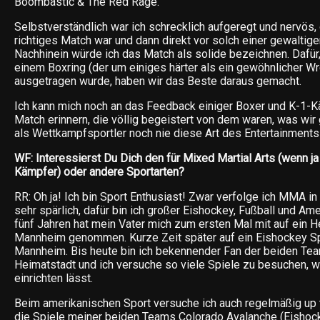
Boombastic & The Red Rage.
Selbstverständlich war ich schrecklich aufgeregt und nervös,
richtiges Match war und dann direkt vor solch einer gewaltige
Nachhinein würde ich das Match als solide bezeichnen. Dafür
einem Boxring (der um einiges härter als ein gewöhnlicher Wre
ausgetragen wurde, haben wir das Beste daraus gemacht.
Ich kann mich noch an das Feedback einiger Boxer und K-1-
Match erinnern, die völlig begeistert von dem waren, was wir
als Wettkampfsportler noch nie diese Art des Entertainments
WF: Interessierst Du Dich den für Mixed Martial Arts (wenn ja
Kämpfer) oder andere Sportarten?
RR: Oh ja! Ich bin Sport Enthusiast! Zwar verfolge ich MMA i
sehr spärlich, dafür bin ich großer Eishockey, Fußball und Ame
fünf Jahren hat mein Vater mich zum ersten Mal mit auf ein 
Mannheim genommen. Kurze Zeit später auf ein Eishockey Sp
Mannheim. Bis heute bin ich bekennender Fan der beiden Te
Heimatstadt und ich versuche so viele Spiele zu besuchen, wi
einrichten lässt.
Beim amerikanischen Sport versuche ich auch regelmäßig up 
die Spiele meiner beiden Teams Colorado Avalanche (Eishoc