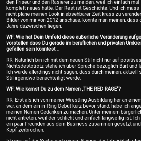
den Friseur und den Rasierer zu meiden, weil ich einfach mal
komplett neues hatte. Der Rest ist Geschichte. Und ich muss 
nicht plane meinen Look in absehbarer Zeit krass zu veränder
Bilder von mir von 2012 anschaue, könnte man meinen, dass 
Jahre dazwischen liegen.
WF: Wie hat Dein Umfeld diese äußerliche Veränderung aufg
vorstellen dass Du gerade im beruflichen und privaten Umkr
gefallen sein könntest…
RR: Natürlich bin ich mit dem neuen Stil nicht nur auf positi
Nichtsdestotrotz stehe ich über Sprüche bezüglich Bart und l
Ich würde allerdings nicht sagen, dass durch meinen, aktuell 
Stil irgendwo benachteiligt werde.
WF: Wie kamst Du zu dem Namen „THE RED RAGE“?
RR: Erst als ich von meiner Wrestling Ausbildung her an ei
war, an dem ein in-Ring Debüt kurz bevor stand, habe ich ang
meinen Namen Gedanken zu machen. Unter meinem bürgerlic
nicht antreten, weil der schlicht und einfach langweilig ist. I
ein paar Freunden aus dem Business zusammen gesetzt und 
Kopf zerbrochen.
Ich war auf der Suche nach einem Namen, der tatsächlich et