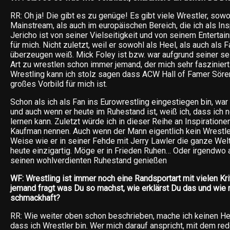
RR: Oh ja! Die gibt es zu genüge! Es gibt viele Wrestler, sow
Mainstream, als auch im europäischen Bereich, die ich als Ins
Jericho ist von seiner Vielseitigkeit und von seinem Entertai
für mich. Nicht zuletzt, weil er sowohl als Heel, als auch als
überzeugen weiß. Mick Foley ist bzw. war aufgrund seiner se
Art zu wrestlen schon immer jemand, der mich sehr fasziniert
Wrestling kann ich stolz sagen dass ACW Hall of Famer Sören
großes Vorbild für mich ist.
Schon als ich als Fan ins Eurowrestling eingestiegen bin, war
und auch wenn er heute im Ruhestand ist, weiß ich, dass ich n
lernen kann. Zuletzt würde ich in dieser Reihe an Inspiration
Kaufman nennen. Auch wenn der Mann eigentlich kein Wrestler
Weise wie er in seiner Fehde mit Jerry Lawler die ganze Welt 
heute einzigartig. Möge er in Frieden Ruhen… Oder irgendwo a
seinen wohlverdienten Ruhestand genießen
WF: Wrestling ist immer noch eine Randsportart mit vielen Kri
jemand fragt was Du so machst, wie erklärst Du das und wie 
schmackhaft?
RR: Wie weiter oben schon beschrieben, mache ich keinen He
dass ich Wrestler bin. Wer mich darauf anspricht, mit dem red