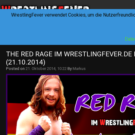
WrestlingFever verwendet Cookies, um die Nutzerfreundli
HOME
NEWS
INTERVIEWS
FEVERTALK
REV
Date
THE RED RAGE IM WRESTLINGFEVER.DE 
(21.10.2014)
Posted on
21. Oktober 2014, 10:22
By
Markus