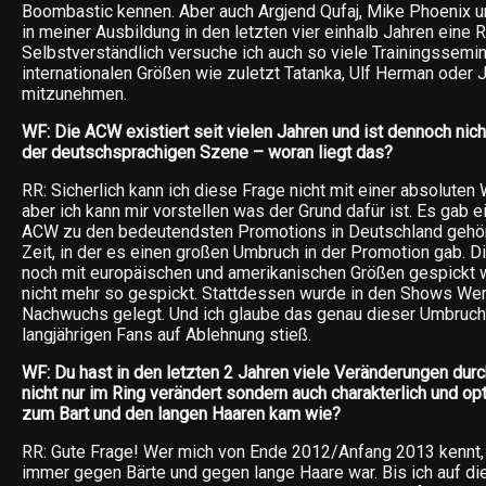
Boombastic kennen. Aber auch Argjend Qufaj, Mike Phoenix 
in meiner Ausbildung in den letzten vier einhalb Jahren eine R
Selbstverständlich versuche ich auch so viele Trainingssemi
internationalen Größen wie zuletzt Tatanka, Ulf Herman oder
mitzunehmen.
WF: Die ACW existiert seit vielen Jahren und ist dennoch nicht
der deutschsprachigen Szene – woran liegt das?
RR: Sicherlich kann ich diese Frage nicht mit einer absoluten
aber ich kann mir vorstellen was der Grund dafür ist. Es gab ei
ACW zu den bedeutendsten Promotions in Deutschland gehör
Zeit, in der es einen großen Umbruch in der Promotion gab. Di
noch mit europäischen und amerikanischen Größen gespickt wa
nicht mehr so gespickt. Stattdessen wurde in den Shows Wer
Nachwuchs gelegt. Und ich glaube das genau dieser Umbruch 
langjährigen Fans auf Ablehnung stieß.
WF: Du hast in den letzten 2 Jahren viele Veränderungen durc
nicht nur im Ring verändert sondern auch charakterlich und op
zum Bart und den langen Haaren kam wie?
RR: Gute Frage! Wer mich von Ende 2012/Anfang 2013 kennt, 
immer gegen Bärte und gegen lange Haare war. Bis ich auf di